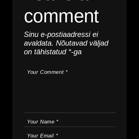
comment
Sinu e-postiaadressi ei
avaldata.
Nõutavad väljad
on tähistatud
*
-ga